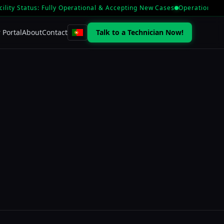
cility Status: Fully Operational & Accepting New Cases
Operational L
 Portal
About
Contact
Talk to a Technician Now!