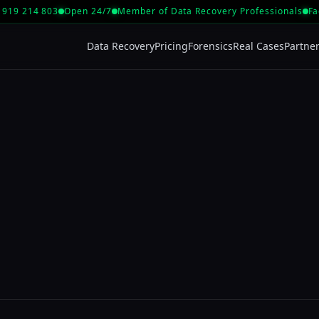
 919 214 803
Open 24/7
Member of Data Recovery Professionals
Fa
Data Recovery
Pricing
Forensics
Real Cases
Partner