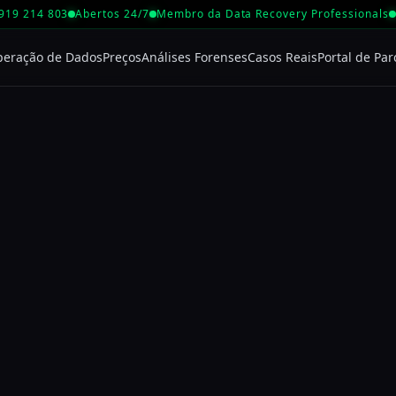
 919 214 803
Abertos 24/7
Membro da Data Recovery Professionals
peração de Dados
Preços
Análises Forenses
Casos Reais
Portal de Par